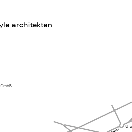
le architekten
rtGmbB